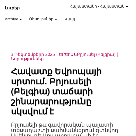
Հայաստանի
-
Հայաստան
Լուրեր
Archive
Ռեսուրսներ
Կապ
3 Դեկտեմբերի 2025
-
ԵՐԵՒԱՆ
Բրյուսել (Բելգիա)
Նորություններ
Հավատք Եվրոպայի
սրտում. Բրյուսելի
(Բելգիա) տաճարի
շինարարությունը
սկսվում է
Բրյուսելի թագավորական պալատի
տեսադաշտի սահմաններում գտնվող
Ավենյու դե Արս պողոտան լի էր