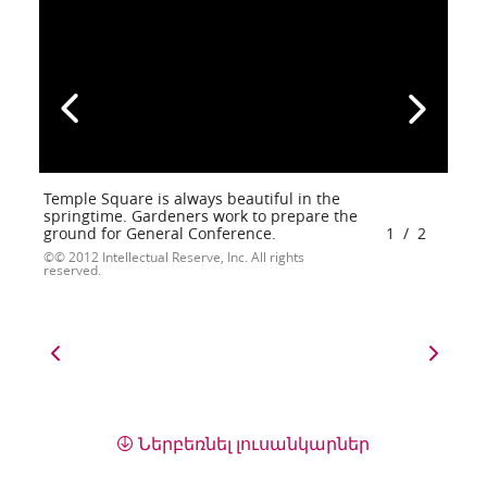
Temple Square is always beautiful in the
springtime. Gardeners work to prepare the
ground for General Conference.
1
/
2
© 2012 Intellectual Reserve, Inc. All rights
reserved.
Ներբեռնել լուսանկարներ