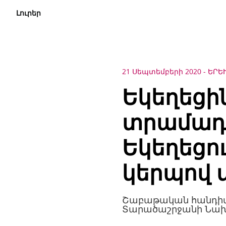
Լուրեր
21 Սեպտեմբերի 2020
-
ԵՐԵՒ
Եկեղեցին
տրամադր
Եկեղեցո
կերպով 
Շաբաթական հանդիպո
Տարածաշրջանի Նախ