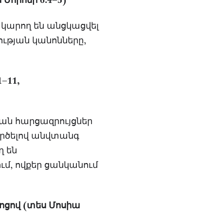
Մորոնի 6.4–5)
կարող են անցկացվել
ւթյան կանոնները,
–11,
ան հարցազրույցներ
ործելով անվտանգ
ղ են
մ, ովքեր ցանկանում
ջոցով (տես Մոսիա