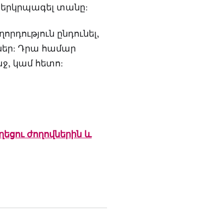
ն երկրպագել տանը:
րդություն ընդունել,
ներ: Դրա համար
ջ, կամ հետո:
եցու ժողովներին և