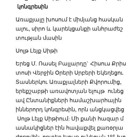
կոնգրեսին
Առաքյալը խոսում է միմյանց հասկան
ալու, սիրո և կարեկցանքի անհրաժեշ
տության մասին
Սոլթ Լեյք Սիթի
Երեց Մ. Ռասել Բալլարդը` Հիսուս Քրիս
տոսի Վերջին Օրերի Սրբերի Եկեղեցու
Տասներկու Առաքյալների Քվորումից,
երեքշաբթի առավոտյան ելույթ ունեց
ավ Ընտանիքների համաշխարհային
իններորդ կոնգրեսին, որն անցկացվեց
Սոլթ Լեյք Սիթիում: Մի քանի հազար մ
ասնակիցներ էին հավաքվել քառօրյա