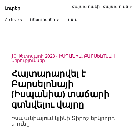
Հայաստանի
-
Հայաստան
Լուրեր
Archive
Ռեսուրսներ
Կապ
10 Փետրվարի 2023
-
ԻՍՊԱՆԻԱ, ԲԱՐՍԵԼՈՆԱ
Նորություններ
Հայտարարվել է
Բարսելոնայի
(Իսպանիա) տաճարի
գտնվելու վայրը
Իսպանիայում կլինի Տիրոջ երկրորդ
տունը