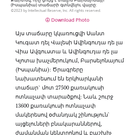
(Իսպանիա) տաճարի գտնվելու վայրը:
2023 by Intellectual Reserve, Inc. All rights reserved.
Download Photo
Այս տաճարը կկառուցվի Սանտ
Կուգատ դել Վալեսի Ավինգուդա դե լա
Վիա Ավգուստա և Ավինգուդա դե լա
Կլոտա խաչմերուկում, Բարսելոնայում
(Իսպանիա): Ծրագրերը
նախատեսում են երկհարկանի
տաճար` մոտ 27500 քառակուսի
ոտնաչափ տարածքով: Նաև շուրջ
13600 քառակուսի ոտնաչափ
մակերեսով օժանդակ շինություն՝
այցելուների բնակարաններով,
ժամանման կենտրոնով և բաշխիչ