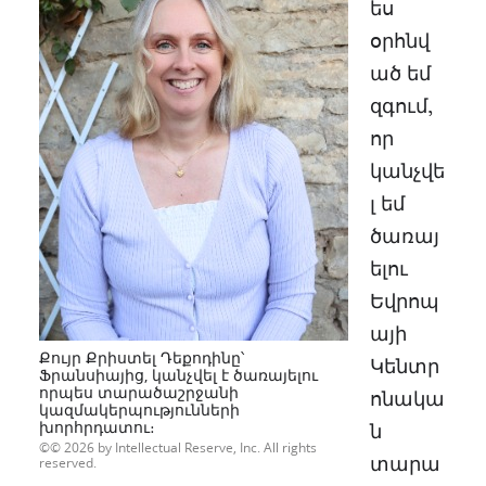
ես
օրհնվ
ած եմ
զգում,
որ
կանչվե
լ եմ
ծառայ
ելու
Եվրոպ
այի
Քույր Քրիստել Դեքոդինը՝
Կենտր
Ֆրանսիայից, կանչվել է ծառայելու
որպես տարածաշրջանի
ոնակա
կազմակերպությունների
խորհրդատու։
ն
© 2026 by Intellectual Reserve, Inc. All rights
տարա
reserved.