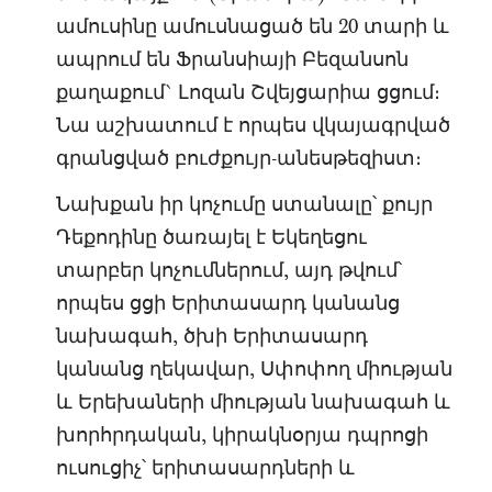
ամուսինը ամուսնացած են 20 տարի և
ապրում են Ֆրանսիայի Բեզանսոն
քաղաքում` Լոզան Շվեյցարիա ցցում։
Նա աշխատում է որպես վկայագրված
գրանցված բուժքույր-անեսթեզիստ։
Նախքան իր կոչումը ստանալը՝ քույր
Դեքոդինը ծառայել է Եկեղեցու
տարբեր կոչումներում, այդ թվում՝
որպես ցցի Երիտասարդ կանանց
նախագահ, ծխի Երիտասարդ
կանանց ղեկավար, Սփոփող միության
և Երեխաների միության նախագահ և
խորհրդական, կիրակնօրյա դպրոցի
ուսուցիչ՝ երիտասարդների և