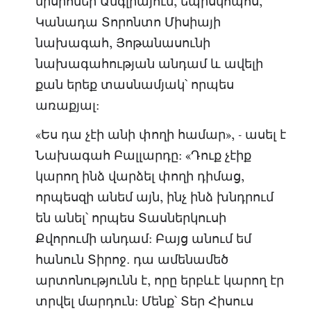
միսիոներ Անգլիայում, եպիսկոպոս,
Կանադա Տորոնտո Միսիայի
նախագահ, Յոթանասունի
նախագահության անդամ և ավելի
քան երեք տասնամյակ՝ որպես
առաքյալ:
«Ես դա չէի անի փողի համար», - ասել է
Նախագահ Բալլարդը: «Դուք չէիք
կարող ինձ վարձել փողի դիմաց,
որպեսզի անեմ այն, ինչ ինձ խնդրում
են անել՝ որպես Տասներկուսի
Քվորումի անդամ: Բայց անում եմ
հանուն Տիրոջ․ դա ամենամեծ
արտոնությունն է, որը երբևէ կարող էր
տրվել մարդուն: Մենք՝ Տեր Հիսուս