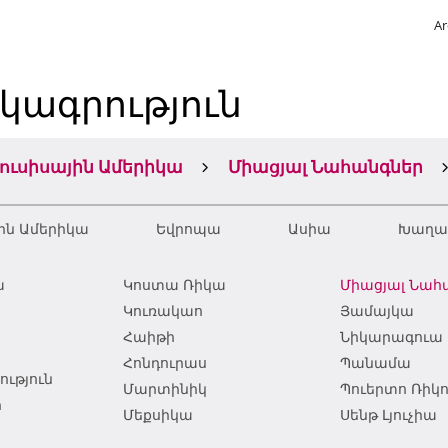
Ar
կագրություն
յուսիսային Ամերիկա
Միացյալ Նահանգներ
ին Ամերիկա
Եվրոպա
Ասիա
Խաղաղ
ա
Կոստա Ռիկա
Միացյալ Նահ
Կուռակաո
Յամայկա
Հաիթի
Նիկարագուա
Հոնդուրաս
Պանամա
ւթյուն
Մարտինիկ
Պուերտո Ռիկ
ր
Մեքսիկա
Սենթ Լյուչիա