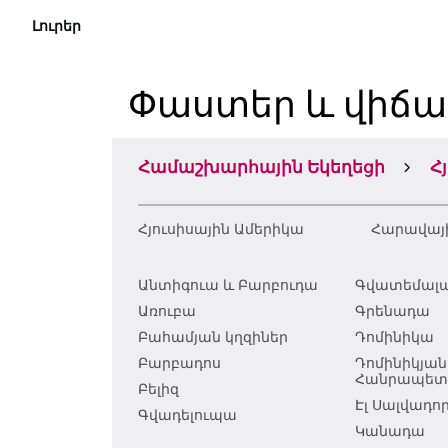
Լուրեր
Փաստեր և վիճա
Համաշխարհային Եկեղեցի
Հ
Հյուսիսային Ամերիկա
Հարավայ
Անտիգուա և Բարբուդա
Գվատեմալ
Առուբա
Գրենադա
Բահամյան կղզիներ
Դոմինիկա
Բարբադոս
Դոմինիկյան
Հանրապետո
Բելիզ
Էլ Սալվադո
Գվադելուպա
Կանադա