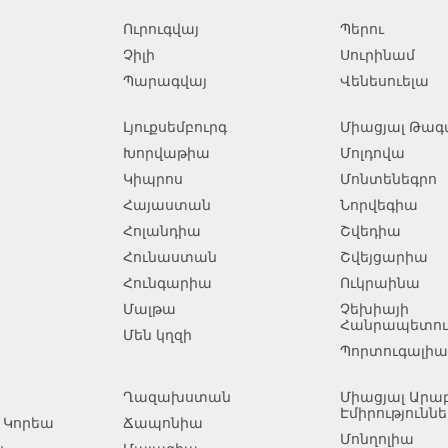
Ուրուգվայ
Պերու
Չիլի
Սուրինամ
Պարագվայ
Վենեսուելա
Լյուքսեմբուրգ
Միացյալ Թագա
Խորվաթիա
Մոլդովա
Կիպրոս
Մոնտենեգրո
Հայաստան
Նորվեգիա
Հոլանդիա
Շվեդիա
Հունաստան
Շվեյցարիա
Հունգարիա
Ուկրաինա
Մալթա
Չեխիայի
Հանրապետութ
Մեն կղզի
Պորտուգալիա
Ղազախստան
Միացյալ Ար
Էմիրություննե
 Կորեա
Ճապոնիա
Մոնղոլիա