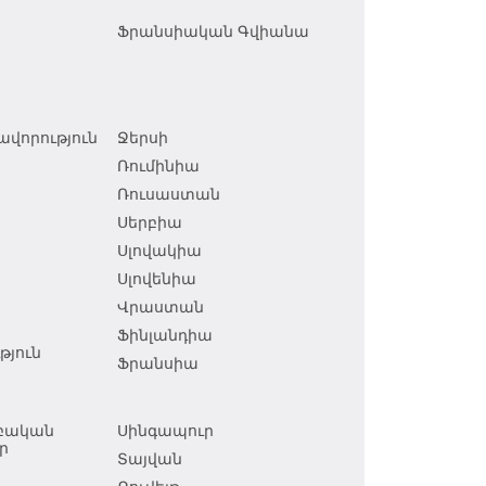
Ֆրանսիական Գվիանա
վորություն
Ջերսի
Ռումինիա
Ռուսաստան
Սերբիա
Սլովակիա
Սլովենիա
Վրաստան
Ֆինլանդիա
յուն
Ֆրանսիա
աբական
Սինգապուր
ր
Տայվան