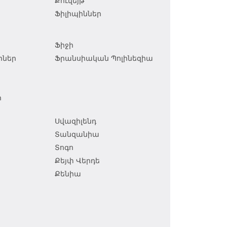
Քուվեյթ
Ֆիլիպիններ
Ֆիջի
իներ
Ֆրանսիական Պոլինեզիա
ր
Սվազիլենդ
Տանզանիա
Տոգո
Քեյփ Վերդե
Քենիա