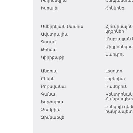
Ինդոնեզիա
Հնդկաստա
Իսրայել
Հոնկոնգ
Ամերիկյան Սամոա
Հյուսիսայի
կղզիներ
Ավստրալիա
Մարշալյան 
Գուամ
Միկրոնեզի
Թոնգա
Նաուրու
Կիրիբաթի
Անգոլա
Լեսոտո
Բենին
Լիբերիա
Բոթսվանա
Կամերուն
Գանա
Կենտրոնակ
Հանրապետո
Եվթոպիա
Կոնգոյի դ
Զամբիա
հանրապետո
Զիմբաբվե