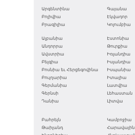
Արգենտինա
Գայանա
Բոլիվիա
Էկվադոր
Բրազիլիա
Կոլումբիա
Ալբանիա
Էստոնիա
Անդորրա
Թուրքիա
Ավստրիա
Իռլանդիա
Բելգիա
Իսլանդիա
Բոսնիա եւ Հերցեգովինա
Իսպանիա
Բուլղարիա
Իտալիա
Գերմանիա
Լատվիա
Գերնսի
Լեհաստան
Դանիա
Լիտվա
Բահրեյն
Կամբոջիա
Թաիլանդ
Հարավային