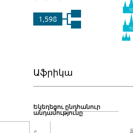
1
1,598
1
Աֆրիկա
Եկեղեցու ընդհանուր
անդամությունը