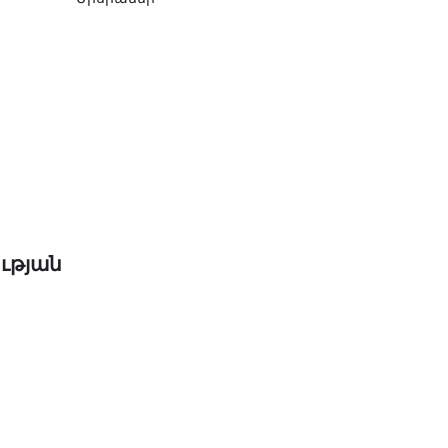
ւթյան