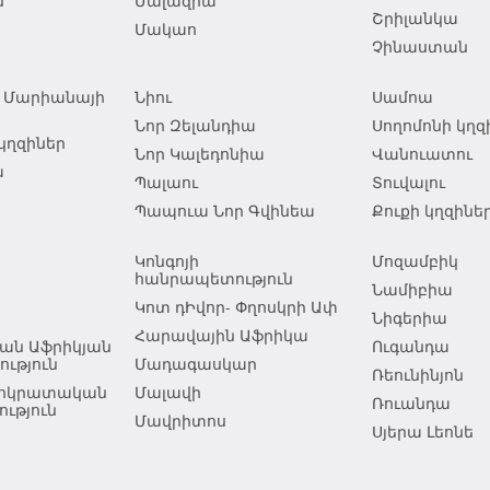
ն
Մալազիա
Շրիլանկա
Մակաո
Չինաստան
ն Մարիանայի
Նիու
Սամոա
Նոր Զելանդիա
Սողոմոնի կղզ
կղզիներ
Նոր Կալեդոնիա
Վանուատու
ա
Պալաու
Տուվալու
Պապուա Նոր Գվինեա
Քուքի կղզինե
Կոնգոյի
Մոզամբիկ
հանրապետություն
Նամիբիա
Կոտ դԻվոր- Փղոսկրի Ափ
Նիգերիա
Հարավային Աֆրիկա
ան Աֆրիկյան
Ուգանդա
ւթյուն
Մադագասկար
Ռեունինյոն
եմոկրատական
Մալավի
Ռուանդա
ւթյուն
Մավրիտոս
Սյերա Լեոնե