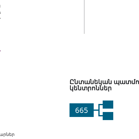
եր
Ընտանեկան պատմո
կենտրոններ
665
արներ