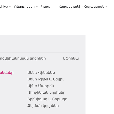
chive
Ռեսուրսներ
Կապ
Հայաստանի
-
Հայաստան
օվկիանոսյան կղզիներ
Աֆրիկա
անգներ
Սենթ Վինսենթ
Սենթ Քիթս և Նեվիս
Սինթ Մարթեն
Վիրջինյան կղզիներ
ո
Տրինիդադ և Տոբագո
Քեյման կղզիներ