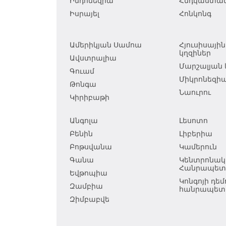
Ինդոնեզիա
Հնդկաստա
Իսրայել
Հոնկոնգ
Ամերիկյան Սամոա
Հյուսիսայի
կղզիներ
Ավստրալիա
Մարշալյան 
Գուամ
Միկրոնեզի
Թոնգա
Նաուրու
Կիրիբաթի
Անգոլա
Լեսոտո
Բենին
Լիբերիա
Բոթսվանա
Կամերուն
Գանա
Կենտրոնակ
Հանրապետո
Եվթոպիա
Կոնգոյի դ
Զամբիա
հանրապետո
Զիմբաբվե