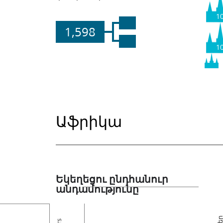
1
1,598
1
Աֆրիկա
Եկեղեցու ընդհանուր
անդամությունը