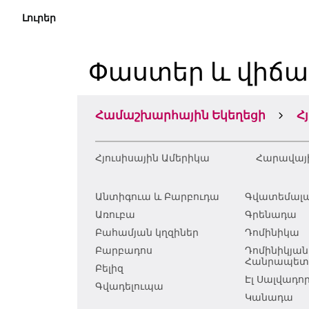
Լուրեր
Փաստեր և վիճա
Համաշխարհային Եկեղեցի
Հ
Հյուսիսային Ամերիկա
Հարավայ
Անտիգուա և Բարբուդա
Գվատեմալ
Առուբա
Գրենադա
Բահամյան կղզիներ
Դոմինիկա
Բարբադոս
Դոմինիկյան
Հանրապետո
Բելիզ
Էլ Սալվադո
Գվադելուպա
Կանադա