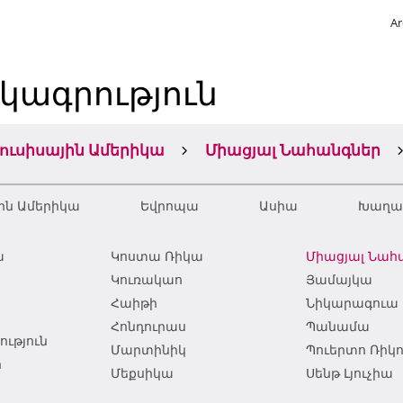
Ar
կագրություն
յուսիսային Ամերիկա
Միացյալ Նահանգներ
ին Ամերիկա
Եվրոպա
Ասիա
Խաղաղ
ա
Կոստա Ռիկա
Միացյալ Նահ
Կուռակաո
Յամայկա
Հաիթի
Նիկարագուա
Հոնդուրաս
Պանամա
ւթյուն
Մարտինիկ
Պուերտո Ռիկ
ր
Մեքսիկա
Սենթ Լյուչիա