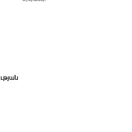
ւթյան