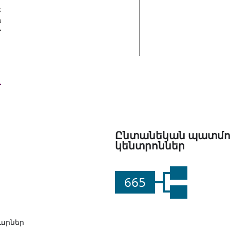
եր
Ընտանեկան պատմո
կենտրոններ
665
արներ