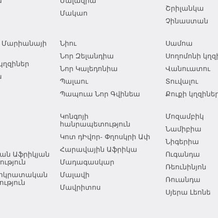
ն
Մալազիա
Շրիլանկա
Մակաո
Չինաստան
ն Մարիանայի
Նիու
Սամոա
Նոր Զելանդիա
Սողոմոնի կղզ
կղզիներ
Նոր Կալեդոնիա
Վանուատու
ա
Պալաու
Տուվալու
Պապուա Նոր Գվինեա
Քուքի կղզինե
Կոնգոյի
Մոզամբիկ
հանրապետություն
Նամիբիա
Կոտ դԻվոր- Փղոսկրի Ափ
Նիգերիա
Հարավային Աֆրիկա
ան Աֆրիկյան
Ուգանդա
ւթյուն
Մադագասկար
Ռեունինյոն
եմոկրատական
Մալավի
Ռուանդա
ւթյուն
Մավրիտոս
Սյերա Լեոնե