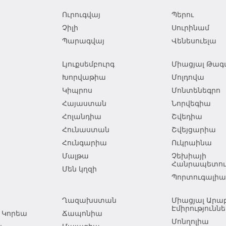
Ուրուգվայ
Պերու
Չիլի
Սուրինամ
Պարագվայ
Վենեսուելա
Լյուքսեմբուրգ
Միացյալ Թագա
Խորվաթիա
Մոլդովա
Կիպրոս
Մոնտենեգրո
Հայաստան
Նորվեգիա
Հոլանդիա
Շվեդիա
Հունաստան
Շվեյցարիա
Հունգարիա
Ուկրաինա
Մալթա
Չեխիայի
Հանրապետութ
Մեն կղզի
Պորտուգալիա
Ղազախստան
Միացյալ Ար
Էմիրություննե
 Կորեա
Ճապոնիա
Մոնղոլիա