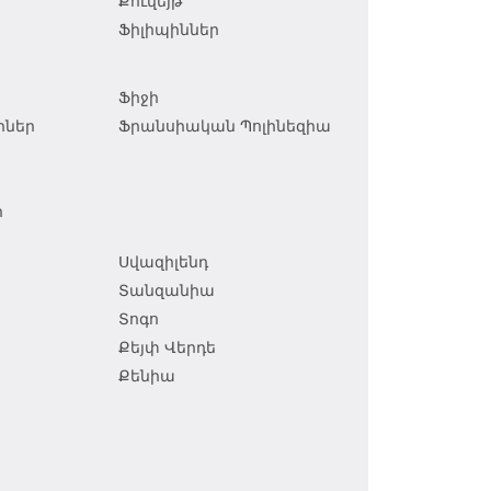
Քուվեյթ
Ֆիլիպիններ
Ֆիջի
իներ
Ֆրանսիական Պոլինեզիա
ր
Սվազիլենդ
Տանզանիա
Տոգո
Քեյփ Վերդե
Քենիա