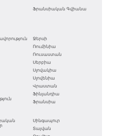
Ֆրանսիական Գվիանա
վորություն
Ջերսի
Ռումինիա
Ռուսաստան
Սերբիա
Սլովակիա
Սլովենիա
Վրաստան
Ֆինլանդիա
յուն
Ֆրանսիա
աբական
Սինգապուր
ր
Տայվան