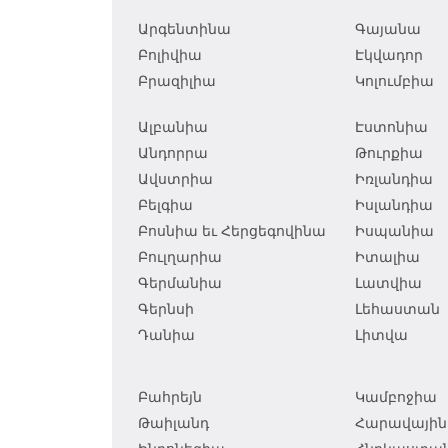
Արգենտինա
Գայանա
Բոլիվիա
Էկվադոր
Բրազիլիա
Կոլումբիա
Ալբանիա
Էստոնիա
Անդորրա
Թուրքիա
Ավստրիա
Իռլանդիա
Բելգիա
Իսլանդիա
Բոսնիա եւ Հերցեգովինա
Իսպանիա
Բուլղարիա
Իտալիա
Գերմանիա
Լատվիա
Գերնսի
Լեհաստան
Դանիա
Լիտվա
Բահրեյն
Կամբոջիա
Թաիլանդ
Հարավային