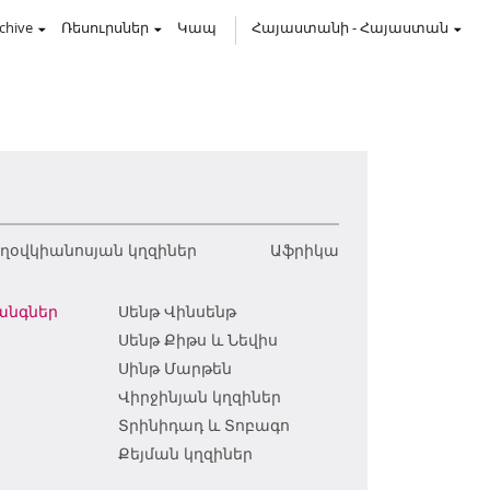
chive
Ռեսուրսներ
Կապ
Հայաստանի
-
Հայաստան
օվկիանոսյան կղզիներ
Աֆրիկա
անգներ
Սենթ Վինսենթ
Սենթ Քիթս և Նեվիս
Սինթ Մարթեն
Վիրջինյան կղզիներ
ո
Տրինիդադ և Տոբագո
Քեյման կղզիներ