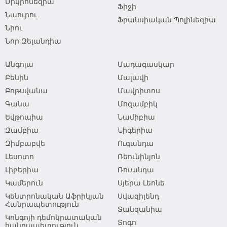
Միկրոնեզիա
Ֆիջի
Նաուրու
Ֆրանսիական Պոլինեզիա
Նիու
Նոր Զելանդիա
Անգոլա
Մադագասկար
Բենին
Մալավի
Բոթսվանա
Մավրիտոս
Գանա
Մոզամբիկ
Եվթոպիա
Նամիբիա
Զամբիա
Նիգերիա
Զիմբաբվե
Ուգանդա
Լեսոտո
Ռեունինյոն
Լիբերիա
Ռուանդա
Կամերուն
Սյերա Լեոնե
Կենտրոնական Աֆրիկյան
Սվազիլենդ
Հանրապետություն
Տանզանիա
Կոնգոյի դեմոկրատական
Տոգո
հանրապետություն