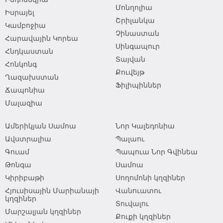
Մոնղոլիա
Իսրայել
Շրիլանկա
Կամբոջիա
Չինաստան
Հարավային Կորեա
Սինգապուր
Հնդկաստան
Տայվան
Հոնկոնգ
Քուվեյթ
Ղազախստան
Ֆիլիպիններ
Ճապոնիա
Մալազիա
Ամերիկյան Սամոա
Նոր Կալեդոնիա
Ավստրալիա
Պալաու
Գուամ
Պապուա Նոր Գվինեա
Թոնգա
Սամոա
Կիրիբաթի
Սողոմոնի կղզիներ
Հյուսիսային Մարիանայի
Վանուատու
կղզիներ
Տուվալու
Մարշալյան կղզիներ
Քուքի կղզիներ