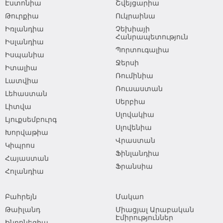
Էստոնիա
Շվեյցարիա
Թուրքիա
Ուկրաինա
Իռլանդիա
Չեխիայի
Հանրապետություն
Իսլանդիա
Պորտուգալիա
Իսպանիա
Ջերսի
Իտալիա
Ռումինիա
Լատվիա
Ռուսաստան
Լեհաստան
Սերբիա
Լիտվա
Սլովակիա
Լյուքսեմբուրգ
Սլովենիա
Խորվաթիա
Վրաստան
Կիպրոս
Ֆինլանդիա
Հայաստան
Ֆրանսիա
Հոլանդիա
Բահրեյն
Մակաո
Թաիլանդ
Միացյալ Արաբական
Էմիրություններ
Ինդոնեզիա