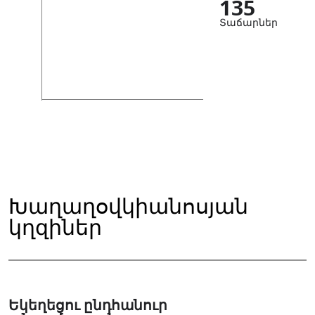
135
Տաճարներ
Խաղաղօվկիանոսյան
կղզիներ
Եկեղեցու ընդհանուր