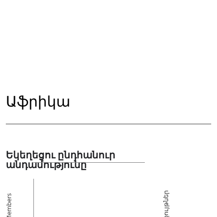
Աֆրիկա
Եկեղեցու ընդհանուր
անդամությունը
Հավաքույթներ
Members