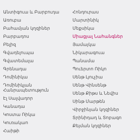
Անտիգուա և Բարբուդա
Հոնդուրաս
Առուբա
Մարտինիկ
Բահամյան կղզիներ
Մեքսիկա
Բարբադոս
Միացյալ Նահանգներ
Բելիզ
Յամայկա
Գվադելուպա
Նիկարագուա
Գվատեմալա
Պանամա
Գրենադա
Պուերտո Ռիկո
Դոմինիկա
Սենթ Լյուչիա
Դոմինիկյան
Սենթ Վինսենթ
Հանրապետություն
Սենթ Քիթս և Նեվիս
Էլ Սալվադոր
Սինթ Մարթեն
Կանադա
Վիրջինյան կղզիներ
Կոստա Ռիկա
Տրինիդադ և Տոբագո
Կուռակաո
Քեյման կղզիներ
Հաիթի