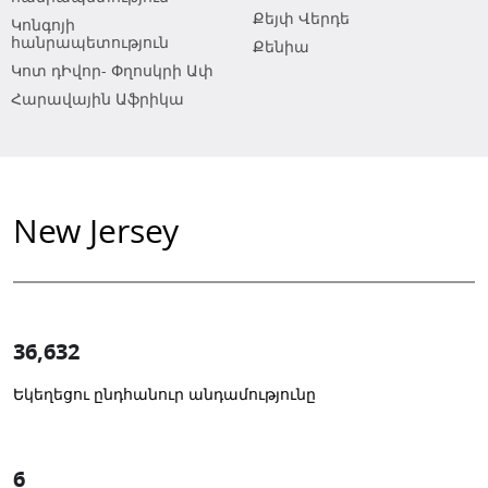
Քեյփ Վերդե
Կոնգոյի
հանրապետություն
Քենիա
Կոտ դԻվոր- Փղոսկրի Ափ
Հարավային Աֆրիկա
New Jersey
36,632
Եկեղեցու ընդհանուր անդամությունը
1
-in-
6