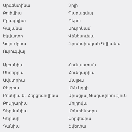
Արգենտինա
Չիլի
Բոլիվիա
Պարագվայ
Բրազիլիա
Պերու
Գայանա
Սուրինամ
Էկվադոր
Վենեսուելա
Կոլումբիա
Ֆրանսիական Գվիանա
Ուրուգվայ
Ալբանիա
Հունաստան
Անդորրա
Հունգարիա
Ավստրիա
Մալթա
Բելգիա
Մեն կղզի
Բոսնիա եւ Հերցեգովինա
Միացյալ Թագավորություն
Բուլղարիա
Մոլդովա
Գերմանիա
Մոնտենեգրո
Գերնսի
Նորվեգիա
Դանիա
Շվեդիա