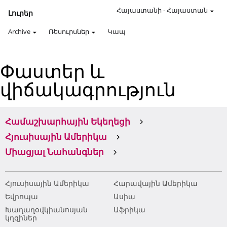
Հայաստանի
-
Հայաստան
Լուրեր
Archive
Ռեսուրսներ
Կապ
Փաստեր և
վիճակագրություն
Համաշխարհային Եկեղեցի
Հյուսիսային Ամերիկա
Միացյալ Նահանգներ
Հյուսիսային Ամերիկա
Հարավային Ամերիկա
Եվրոպա
Ասիա
Խաղաղօվկիանոսյան
Աֆրիկա
կղզիներ