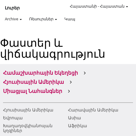
Հայաստանի
-
Հայաստան
Լուրեր
Archive
Ռեսուրսներ
Կապ
Փաստեր և
վիճակագրություն
Համաշխարհային Եկեղեցի
Հյուսիսային Ամերիկա
Միացյալ Նահանգներ
Հյուսիսային Ամերիկա
Հարավային Ամերիկա
Եվրոպա
Ասիա
Խաղաղօվկիանոսյան
Աֆրիկա
կղզիներ