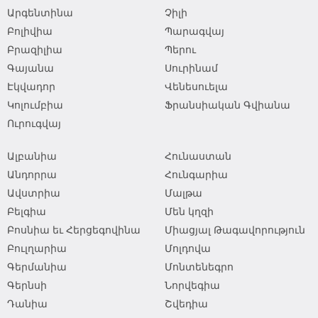
Արգենտինա
Չիլի
Բոլիվիա
Պարագվայ
Բրազիլիա
Պերու
Գայանա
Սուրինամ
Էկվադոր
Վենեսուելա
Կոլումբիա
Ֆրանսիական Գվիանա
Ուրուգվայ
Ալբանիա
Հունաստան
Անդորրա
Հունգարիա
Ավստրիա
Մալթա
Բելգիա
Մեն կղզի
Բոսնիա եւ Հերցեգովինա
Միացյալ Թագավորություն
Բուլղարիա
Մոլդովա
Գերմանիա
Մոնտենեգրո
Գերնսի
Նորվեգիա
Դանիա
Շվեդիա