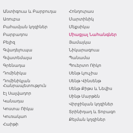
Անտիգուա և Բարբուդա
Հոնդուրաս
Առուբա
Մարտինիկ
Բահամյան կղզիներ
Մեքսիկա
Բարբադոս
Միացյալ Նահանգներ
Բելիզ
Յամայկա
Գվադելուպա
Նիկարագուա
Գվատեմալա
Պանամա
Գրենադա
Պուերտո Ռիկո
Դոմինիկա
Սենթ Լյուչիա
Դոմինիկյան
Սենթ Վինսենթ
Հանրապետություն
Սենթ Քիթս և Նեվիս
Էլ Սալվադոր
Սինթ Մարթեն
Կանադա
Վիրջինյան կղզիներ
Կոստա Ռիկա
Տրինիդադ և Տոբագո
Կուռակաո
Քեյման կղզիներ
Հաիթի