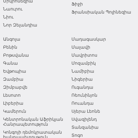
Միկրոնեզիա
Ֆիջի
Նաուրու
Ֆրանսիական Պոլինեզիա
Նիու
Նոր Զելանդիա
Անգոլա
Մադագասկար
Բենին
Մալավի
Բոթսվանա
Մավրիտոս
Գանա
Մոզամբիկ
Եվթոպիա
Նամիբիա
Զամբիա
Նիգերիա
Զիմբաբվե
Ուգանդա
Լեսոտո
Ռեունինյոն
Լիբերիա
Ռուանդա
Կամերուն
Սյերա Լեոնե
Կենտրոնական Աֆրիկյան
Սվազիլենդ
Հանրապետություն
Տանզանիա
Կոնգոյի դեմոկրատական
Տոգո
հանրապետություն