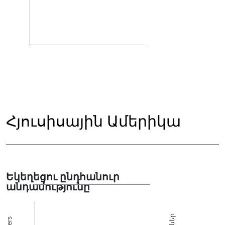
Հյուսիսային Ամերիկա
Եկեղեցու ընդհանուր
անդամությունը