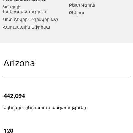
Քեյփ Վերդե
Կոնգոյի
հանրապետություն
Քենիա
Կոտ դԻվոր- Փղոսկրի Ափ
Հարավային Աֆրիկա
Arizona
442,094
Եկեղեցու ընդհանուր անդամությունը
1
-in-
120