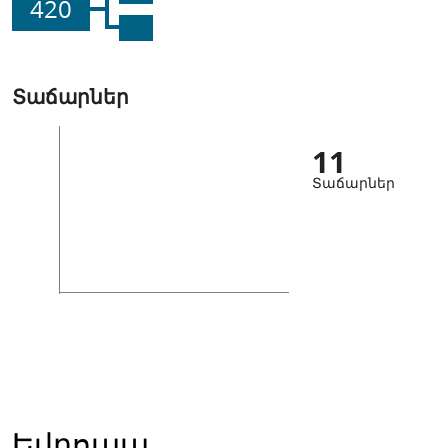
420
Տաճարներ
11
Տաճարներ
Եվրոպա