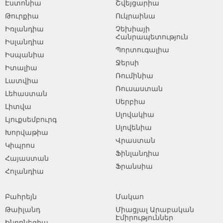
Էստոնիա
Շվեյցարիա
Թուրքիա
Ուկրաինա
Իռլանդիա
Չեխիայի
Հանրապետություն
Իսլանդիա
Պորտուգալիա
Իսպանիա
Ջերսի
Իտալիա
Ռումինիա
Լատվիա
Ռուսաստան
Լեհաստան
Սերբիա
Լիտվա
Սլովակիա
Լյուքսեմբուրգ
Սլովենիա
Խորվաթիա
Վրաստան
Կիպրոս
Ֆինլանդիա
Հայաստան
Ֆրանսիա
Հոլանդիա
Բահրեյն
Մակաո
Թաիլանդ
Միացյալ Արաբական
Էմիրություններ
Ինդոնեզիա