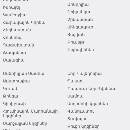
Մոնղոլիա
Իսրայել
Շրիլանկա
Կամբոջիա
Չինաստան
Հարավային Կորեա
Սինգապուր
Հնդկաստան
Տայվան
Հոնկոնգ
Քուվեյթ
Ղազախստան
Ֆիլիպիններ
Ճապոնիա
Մալազիա
Ամերիկյան Սամոա
Նոր Կալեդոնիա
Ավստրալիա
Պալաու
Գուամ
Պապուա Նոր Գվինեա
Թոնգա
Սամոա
Կիրիբաթի
Սողոմոնի կղզիներ
Հյուսիսային Մարիանայի
Վանուատու
կղզիներ
Տուվալու
Մարշալյան կղզիներ
Քուքի կղզիներ