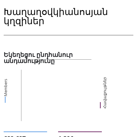
Խաղաղօվկիանոսյան
կղզիներ
Եկեղեցու ընդհանուր
անդամությունը
Հավաքույթներ
Members