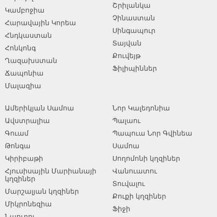
Շրիլանկա
Կամբոջիա
Չինաստան
Հարավային Կորեա
Սինգապուր
Հնդկաստան
Տայվան
Հոնկոնգ
Քուվեյթ
Ղազախստան
Ֆիլիպիններ
Ճապոնիա
Մալազիա
Ամերիկյան Սամոա
Նոր Կալեդոնիա
Ավստրալիա
Պալաու
Գուամ
Պապուա Նոր Գվինեա
Թոնգա
Սամոա
Կիրիբաթի
Սողոմոնի կղզիներ
Հյուսիսային Մարիանայի
Վանուատու
կղզիներ
Տուվալու
Մարշալյան կղզիներ
Քուքի կղզիներ
Միկրոնեզիա
Ֆիջի
Նաուրու