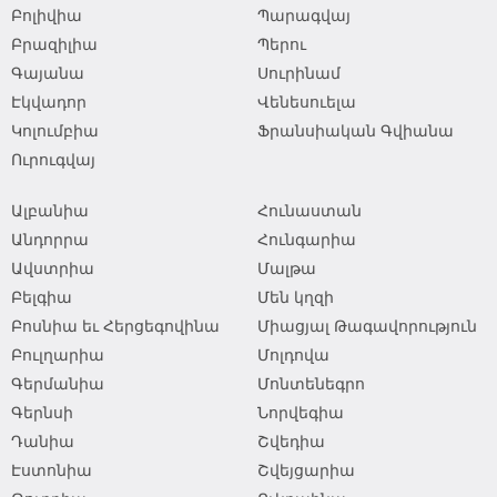
Բոլիվիա
Պարագվայ
Բրազիլիա
Պերու
Գայանա
Սուրինամ
Էկվադոր
Վենեսուելա
Կոլումբիա
Ֆրանսիական Գվիանա
Ուրուգվայ
Ալբանիա
Հունաստան
Անդորրա
Հունգարիա
Ավստրիա
Մալթա
Բելգիա
Մեն կղզի
Բոսնիա եւ Հերցեգովինա
Միացյալ Թագավորություն
Բուլղարիա
Մոլդովա
Գերմանիա
Մոնտենեգրո
Գերնսի
Նորվեգիա
Դանիա
Շվեդիա
Էստոնիա
Շվեյցարիա