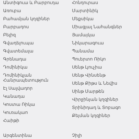
Անտիգուա և Բարբուդա
Հոնդուրաս
Առուբա
Մարտինիկ
Բահամյան կղզիներ
Մեքսիկա
Բարբադոս
Միացյալ Նահանգներ
Բելիզ
Յամայկա
Գվադելուպա
Նիկարագուա
Գվատեմալա
Պանամա
Գրենադա
Պուերտո Ռիկո
Դոմինիկա
Սենթ Լյուչիա
Դոմինիկյան
Սենթ Վինսենթ
Հանրապետություն
Սենթ Քիթս և Նեվիս
Էլ Սալվադոր
Սինթ Մարթեն
Կանադա
Վիրջինյան կղզիներ
Կոստա Ռիկա
Տրինիդադ և Տոբագո
Կուռակաո
Քեյման կղզիներ
Հաիթի
Արգենտինա
Չիլի