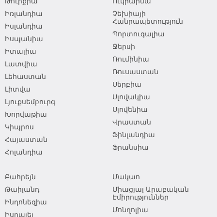
Թուրքիա
Ուկրաինա
Իռլանդիա
Չեխիայի
Հանրապետություն
Իսլանդիա
Պորտուգալիա
Իսպանիա
Ջերսի
Իտալիա
Ռումինիա
Լատվիա
Ռուսաստան
Լեհաստան
Սերբիա
Լիտվա
Սլովակիա
Լյուքսեմբուրգ
Սլովենիա
Խորվաթիա
Վրաստան
Կիպրոս
Ֆինլանդիա
Հայաստան
Ֆրանսիա
Հոլանդիա
Բահրեյն
Մակաո
Թաիլանդ
Միացյալ Արաբական
Էմիրություններ
Ինդոնեզիա
Մոնղոլիա
Իսրայել