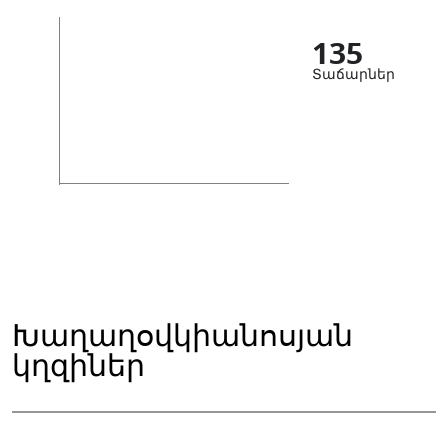
135
Տաճարներ
Խաղաղօվկիանոսյան
կղզիներ