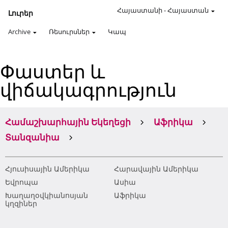
Հայաստանի
-
Հայաստան
Լուրեր
Archive
Ռեսուրսներ
Կապ
Փաստեր և
վիճակագրություն
Համաշխարհային Եկեղեցի
Աֆրիկա
Տանզանիա
Հյուսիսային Ամերիկա
Հարավային Ամերիկա
Եվրոպա
Ասիա
Խաղաղօվկիանոսյան
Աֆրիկա
կղզիներ