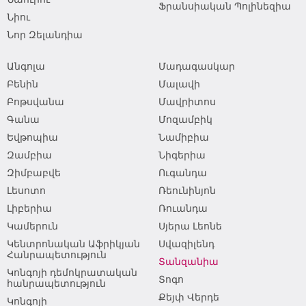
Ֆրանսիական Պոլինեզիա
Նիու
Նոր Զելանդիա
Անգոլա
Մադագասկար
Բենին
Մալավի
Բոթսվանա
Մավրիտոս
Գանա
Մոզամբիկ
Եվթոպիա
Նամիբիա
Զամբիա
Նիգերիա
Զիմբաբվե
Ուգանդա
Լեսոտո
Ռեունինյոն
Լիբերիա
Ռուանդա
Կամերուն
Սյերա Լեոնե
Կենտրոնական Աֆրիկյան
Սվազիլենդ
Հանրապետություն
Տանզանիա
Կոնգոյի դեմոկրատական
Տոգո
հանրապետություն
Քեյփ Վերդե
Կոնգոյի