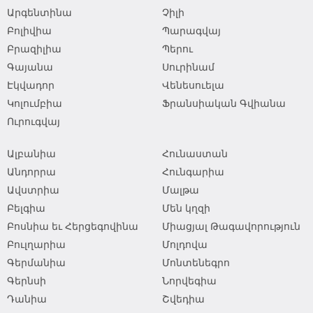
Արգենտինա
Չիլի
Բոլիվիա
Պարագվայ
Բրազիլիա
Պերու
Գայանա
Սուրինամ
Էկվադոր
Վենեսուելա
Կոլումբիա
Ֆրանսիական Գվիանա
Ուրուգվայ
Ալբանիա
Հունաստան
Անդորրա
Հունգարիա
Ավստրիա
Մալթա
Բելգիա
Մեն կղզի
Բոսնիա եւ Հերցեգովինա
Միացյալ Թագավորություն
Բուլղարիա
Մոլդովա
Գերմանիա
Մոնտենեգրո
Գերնսի
Նորվեգիա
Դանիա
Շվեդիա