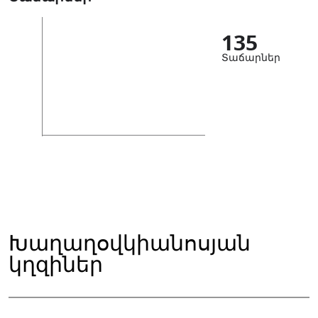
135
Տաճարներ
Խաղաղօվկիանոսյան
կղզիներ