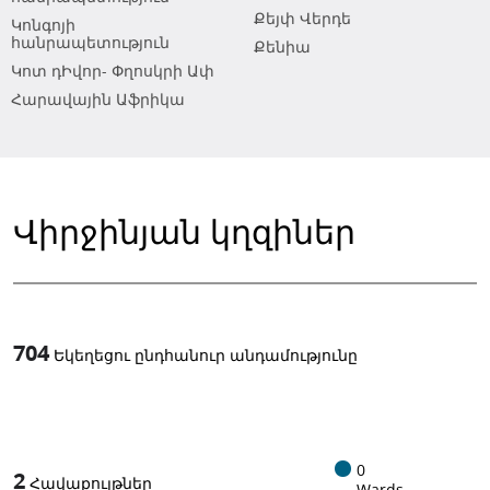
Քեյփ Վերդե
Կոնգոյի
հանրապետություն
Քենիա
Կոտ դԻվոր- Փղոսկրի Ափ
Հարավային Աֆրիկա
Վիրջինյան կղզիներ
704
Եկեղեցու ընդհանուր անդամությունը
1
-in-
0
2
Հավաքույթներ