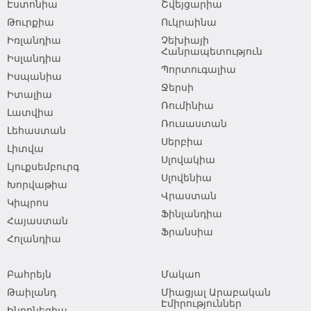
Էստոնիա
Շվեյցարիա
Թուրքիա
Ուկրաինա
Իռլանդիա
Չեխիայի
Հանրապետություն
Իսլանդիա
Պորտուգալիա
Իսպանիա
Ջերսի
Իտալիա
Ռումինիա
Լատվիա
Ռուսաստան
Լեհաստան
Սերբիա
Լիտվա
Սլովակիա
Լյուքսեմբուրգ
Սլովենիա
Խորվաթիա
Վրաստան
Կիպրոս
Ֆինլանդիա
Հայաստան
Ֆրանսիա
Հոլանդիա
Բահրեյն
Մակաո
Թաիլանդ
Միացյալ Արաբական
Էմիրություններ
Ինդոնեզիա