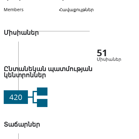
Members
Հավաքույթներ
Միսիաներ
51
Միսիաներ
Ընտանեկան պատմության
կենտրոններ
420
Տաճարներ