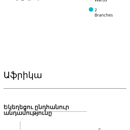
Wards
2
Branches
Աֆրիկա
Եկեղեցու ընդհանուր
անդամությունը