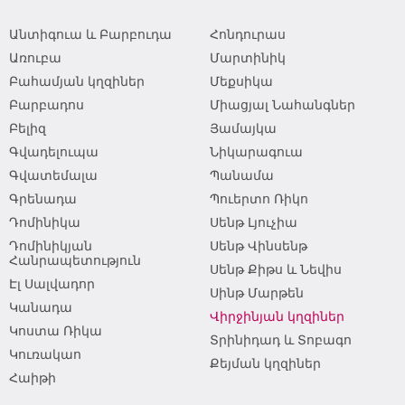
Անտիգուա և Բարբուդա
Հոնդուրաս
Առուբա
Մարտինիկ
Բահամյան կղզիներ
Մեքսիկա
Բարբադոս
Միացյալ Նահանգներ
Բելիզ
Յամայկա
Գվադելուպա
Նիկարագուա
Գվատեմալա
Պանամա
Գրենադա
Պուերտո Ռիկո
Դոմինիկա
Սենթ Լյուչիա
Դոմինիկյան
Սենթ Վինսենթ
Հանրապետություն
Սենթ Քիթս և Նեվիս
Էլ Սալվադոր
Սինթ Մարթեն
Կանադա
Վիրջինյան կղզիներ
Կոստա Ռիկա
Տրինիդադ և Տոբագո
Կուռակաո
Քեյման կղզիներ
Հաիթի