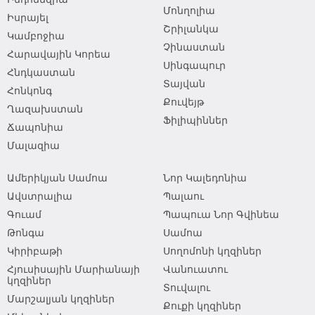
Մոնղոլիա
Իսրայել
Շրիլանկա
Կամբոջիա
Չինաստան
Հարավային Կորեա
Սինգապուր
Հնդկաստան
Տայվան
Հոնկոնգ
Քուվեյթ
Ղազախստան
Ֆիլիպիններ
Ճապոնիա
Մալազիա
Ամերիկյան Սամոա
Նոր Կալեդոնիա
Ավստրալիա
Պալաու
Գուամ
Պապուա Նոր Գվինեա
Թոնգա
Սամոա
Կիրիբաթի
Սողոմոնի կղզիներ
Հյուսիսային Մարիանայի
Վանուատու
կղզիներ
Տուվալու
Մարշալյան կղզիներ
Քուքի կղզիներ