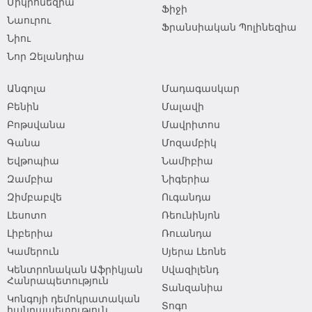
Միկրոնեզիա
Ֆիջի
Նաուրու
Ֆրանսիական Պոլինեզիա
Նիու
Նոր Զելանդիա
Անգոլա
Մադագասկար
Բենին
Մալավի
Բոթսվանա
Մավրիտոս
Գանա
Մոզամբիկ
Եվթոպիա
Նամիբիա
Զամբիա
Նիգերիա
Զիմբաբվե
Ուգանդա
Լեսոտո
Ռեունինյոն
Լիբերիա
Ռուանդա
Կամերուն
Սյերա Լեոնե
Կենտրոնական Աֆրիկյան
Սվազիլենդ
Հանրապետություն
Տանզանիա
Կոնգոյի դեմոկրատական
Տոգո
հանրապետություն