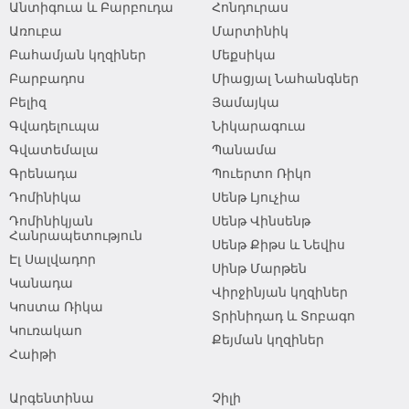
Անտիգուա և Բարբուդա
Հոնդուրաս
Առուբա
Մարտինիկ
Բահամյան կղզիներ
Մեքսիկա
Բարբադոս
Միացյալ Նահանգներ
Բելիզ
Յամայկա
Գվադելուպա
Նիկարագուա
Գվատեմալա
Պանամա
Գրենադա
Պուերտո Ռիկո
Դոմինիկա
Սենթ Լյուչիա
Դոմինիկյան
Սենթ Վինսենթ
Հանրապետություն
Սենթ Քիթս և Նեվիս
Էլ Սալվադոր
Սինթ Մարթեն
Կանադա
Վիրջինյան կղզիներ
Կոստա Ռիկա
Տրինիդադ և Տոբագո
Կուռակաո
Քեյման կղզիներ
Հաիթի
Արգենտինա
Չիլի