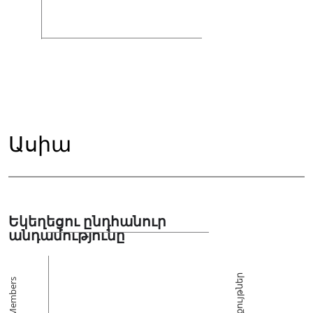
Ասիա
Եկեղեցու ընդհանուր
անդամությունը
Հավաքույթներ
Members