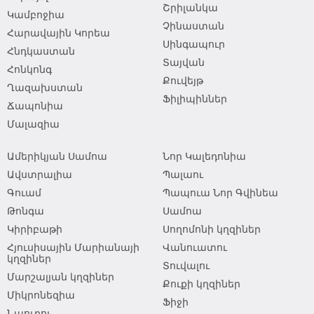
Շրիլանկա
Կամբոջիա
Չինաստան
Հարավային Կորեա
Սինգապուր
Հնդկաստան
Տայվան
Հոնկոնգ
Քուվեյթ
Ղազախստան
Ֆիլիպիններ
Ճապոնիա
Մալազիա
Ամերիկյան Սամոա
Նոր Կալեդոնիա
Ավստրալիա
Պալաու
Գուամ
Պապուա Նոր Գվինեա
Թոնգա
Սամոա
Կիրիբաթի
Սողոմոնի կղզիներ
Հյուսիսային Մարիանայի
Վանուատու
կղզիներ
Տուվալու
Մարշալյան կղզիներ
Քուքի կղզիներ
Միկրոնեզիա
Ֆիջի
Նաուրու