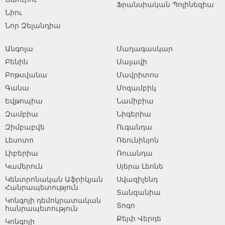
Ֆրանսիական Պոլինեզիա
Նիու
Նոր Զելանդիա
Անգոլա
Մադագասկար
Բենին
Մալավի
Բոթսվանա
Մավրիտոս
Գանա
Մոզամբիկ
Եվթոպիա
Նամիբիա
Զամբիա
Նիգերիա
Զիմբաբվե
Ուգանդա
Լեսոտո
Ռեունինյոն
Լիբերիա
Ռուանդա
Կամերուն
Սյերա Լեոնե
Կենտրոնական Աֆրիկյան
Սվազիլենդ
Հանրապետություն
Տանզանիա
Կոնգոյի դեմոկրատական
Տոգո
հանրապետություն
Քեյփ Վերդե
Կոնգոյի