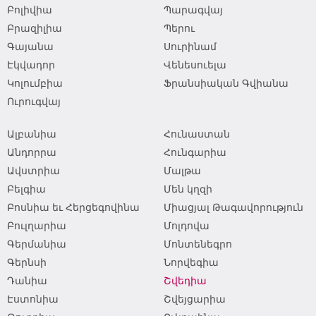
Բոլիվիա
Պարագվայ
Բրազիլիա
Պերու
Գայանա
Սուրինամ
Էկվադոր
Վենեսուելա
Կոլումբիա
Ֆրանսիական Գվիանա
Ուրուգվայ
Ալբանիա
Հունաստան
Անդորրա
Հունգարիա
Ավստրիա
Մալթա
Բելգիա
Մեն կղզի
Բոսնիա եւ Հերցեգովինա
Միացյալ Թագավորություն
Բուլղարիա
Մոլդովա
Գերմանիա
Մոնտենեգրո
Գերնսի
Նորվեգիա
Դանիա
Շվեդիա
Էստոնիա
Շվեյցարիա