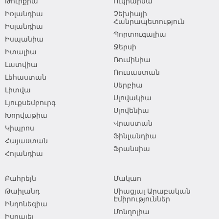
Թուրքիա
Ուկրաինա
Իռլանդիա
Չեխիայի
Հանրապետություն
Իսլանդիա
Պորտուգալիա
Իսպանիա
Ջերսի
Իտալիա
Ռումինիա
Լատվիա
Ռուսաստան
Լեհաստան
Սերբիա
Լիտվա
Սլովակիա
Լյուքսեմբուրգ
Սլովենիա
Խորվաթիա
Վրաստան
Կիպրոս
Ֆինլանդիա
Հայաստան
Ֆրանսիա
Հոլանդիա
Բահրեյն
Մակաո
Թաիլանդ
Միացյալ Արաբական
Էմիրություններ
Ինդոնեզիա
Մոնղոլիա
Իսրայել