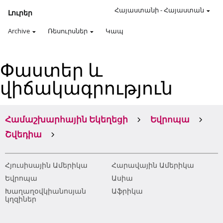
Հայաստանի
-
Հայաստան
Լուրեր
Archive
Ռեսուրսներ
Կապ
Փաստեր և
վիճակագրություն
Համաշխարհային Եկեղեցի
Եվրոպա
Շվեդիա
Հյուսիսային Ամերիկա
Հարավային Ամերիկա
Եվրոպա
Ասիա
Խաղաղօվկիանոսյան
Աֆրիկա
կղզիներ