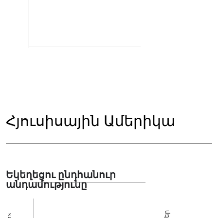
Հյուսիսային Ամերիկա
Եկեղեցու ընդհանուր
անդամությունը