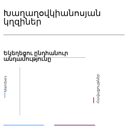
Խաղաղօվկիանոսյան
կղզիներ
Եկեղեցու ընդհանուր
անդամությունը
Հավաքույթներ
Members