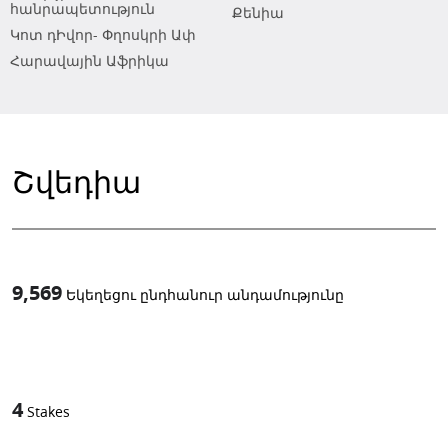
հանրապետություն
Քենիա
Կոտ դԻվոր- Փղոսկրի Ափ
Հարավային Աֆրիկա
Շվեդիա
9,569
Եկեղեցու ընդհանուր անդամությունը
1
-in-
4
Stakes