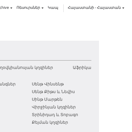
chive
Ռեսուրսներ
Կապ
Հայաստանի
-
Հայաստան
օվկիանոսյան կղզիներ
Աֆրիկա
անգներ
Սենթ Վինսենթ
Սենթ Քիթս և Նեվիս
Սինթ Մարթեն
Վիրջինյան կղզիներ
ո
Տրինիդադ և Տոբագո
Քեյման կղզիներ