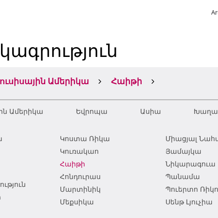
Ar
կագրություն
յուսիսային Ամերիկա
Հաիթի
ին Ամերիկա
Եվրոպա
Ասիա
Խաղաղ
ա
Կոստա Ռիկա
Միացյալ Նահ
Կուռակաո
Յամայկա
Հաիթի
Նիկարագուա
Հոնդուրաս
Պանամա
ւթյուն
Մարտինիկ
Պուերտո Ռիկ
ր
Մեքսիկա
Սենթ Լյուչիա