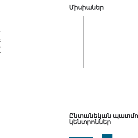
Միսիաներ
եր
Ընտանեկան պատմո
կենտրոններ