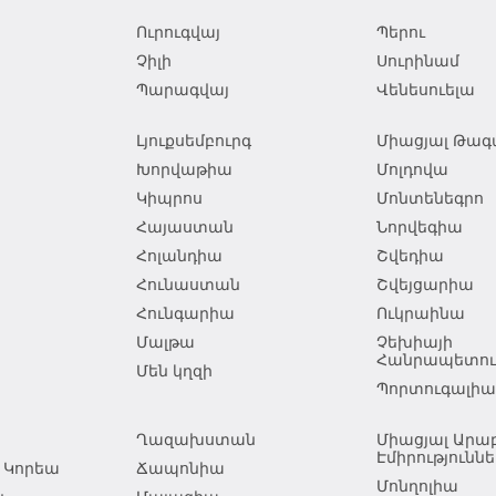
Ուրուգվայ
Պերու
Չիլի
Սուրինամ
Պարագվայ
Վենեսուելա
Լյուքսեմբուրգ
Միացյալ Թագա
Խորվաթիա
Մոլդովա
Կիպրոս
Մոնտենեգրո
Հայաստան
Նորվեգիա
Հոլանդիա
Շվեդիա
Հունաստան
Շվեյցարիա
Հունգարիա
Ուկրաինա
Մալթա
Չեխիայի
Հանրապետութ
Մեն կղզի
Պորտուգալիա
Ղազախստան
Միացյալ Ար
Էմիրություննե
 Կորեա
Ճապոնիա
Մոնղոլիա