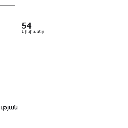
54
Միսիաներ
ւթյան