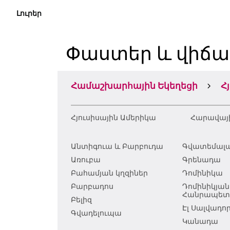
Լուրեր
Փաստեր և վիճա
Համաշխարհային Եկեղեցի
Հ
Հյուսիսային Ամերիկա
Հարավայ
Անտիգուա և Բարբուդա
Գվատեմալ
Առուբա
Գրենադա
Բահամյան կղզիներ
Դոմինիկա
Բարբադոս
Դոմինիկյան
Հանրապետո
Բելիզ
Էլ Սալվադո
Գվադելուպա
Կանադա