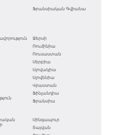
Ֆրանսիական Գվիանա
վորություն
Ջերսի
Ռումինիա
Ռուսաստան
Սերբիա
Սլովակիա
Սլովենիա
Վրաստան
Ֆինլանդիա
յուն
Ֆրանսիա
աբական
Սինգապուր
ր
Տայվան