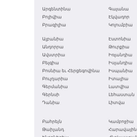
Արգենտինա
Գայանա
Բոլիվիա
Էկվադոր
Բրազիլիա
Կոլումբիա
Ալբանիա
Էստոնիա
Անդորրա
Թուրքիա
Ավստրիա
Իռլանդիա
Բելգիա
Իսլանդիա
Բոսնիա եւ Հերցեգովինա
Իսպանիա
Բուլղարիա
Իտալիա
Գերմանիա
Լատվիա
Գերնսի
Լեհաստան
Դանիա
Լիտվա
Բահրեյն
Կամբոջիա
Թաիլանդ
Հարավային