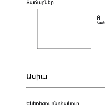
Տաճարներ
8
Տաճ
Ասիա
Եկեղեցու ընդհանուր