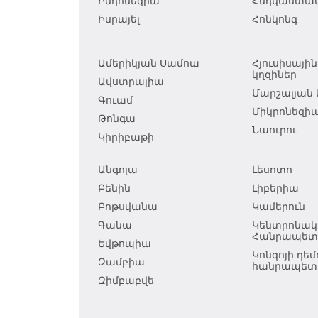
Ինդոնեզիա
Հնդկաստա
Իսրայել
Հոնկոնգ
Ամերիկյան Սամոա
Հյուսիսայի
կղզիներ
Ավստրալիա
Մարշալյան 
Գուամ
Միկրոնեզի
Թոնգա
Նաուրու
Կիրիբաթի
Անգոլա
Լեսոտո
Բենին
Լիբերիա
Բոթսվանա
Կամերուն
Գանա
Կենտրոնակ
Հանրապետո
Եվթոպիա
Կոնգոյի դ
Զամբիա
հանրապետո
Զիմբաբվե