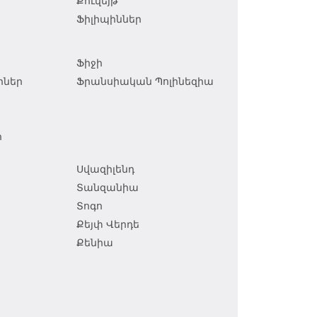
Քուվեյթ
Ֆիլիպիններ
Ֆիջի
իներ
Ֆրանսիական Պոլինեզիա
ր
Սվազիլենդ
Տանզանիա
Տոգո
Քեյփ Վերդե
Քենիա