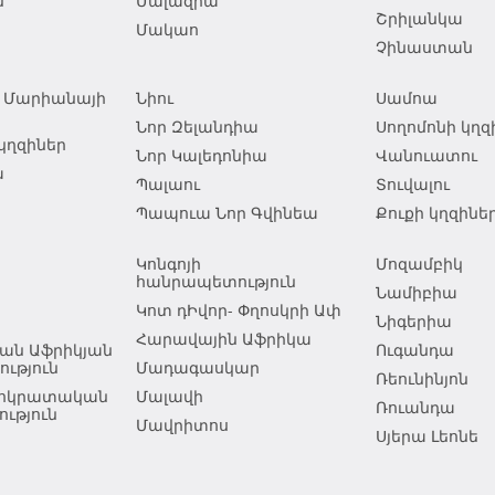
ն
Մալազիա
Շրիլանկա
Մակաո
Չինաստան
ն Մարիանայի
Նիու
Սամոա
Նոր Զելանդիա
Սողոմոնի կղզ
կղզիներ
Նոր Կալեդոնիա
Վանուատու
ա
Պալաու
Տուվալու
Պապուա Նոր Գվինեա
Քուքի կղզինե
Կոնգոյի
Մոզամբիկ
հանրապետություն
Նամիբիա
Կոտ դԻվոր- Փղոսկրի Ափ
Նիգերիա
Հարավային Աֆրիկա
ան Աֆրիկյան
Ուգանդա
ւթյուն
Մադագասկար
Ռեունինյոն
եմոկրատական
Մալավի
Ռուանդա
ւթյուն
Մավրիտոս
Սյերա Լեոնե