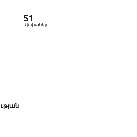
51
Միսիաներ
ւթյան