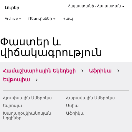
Հայաստանի
-
Հայաստան
Լուրեր
Archive
Ռեսուրսներ
Կապ
Փաստեր և
վիճակագրություն
Համաշխարհային Եկեղեցի
Աֆրիկա
Եվթոպիա
Հյուսիսային Ամերիկա
Հարավային Ամերիկա
Եվրոպա
Ասիա
Խաղաղօվկիանոսյան
Աֆրիկա
կղզիներ