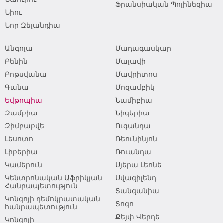
Ֆրանսիական Պոլինեզիա
Նիու
Նոր Զելանդիա
Անգոլա
Մադագասկար
Բենին
Մալավի
Բոթսվանա
Մավրիտոս
Գանա
Մոզամբիկ
Եվթոպիա
Նամիբիա
Զամբիա
Նիգերիա
Զիմբաբվե
Ուգանդա
Լեսոտո
Ռեունինյոն
Լիբերիա
Ռուանդա
Կամերուն
Սյերա Լեոնե
Կենտրոնական Աֆրիկյան
Սվազիլենդ
Հանրապետություն
Տանզանիա
Կոնգոյի դեմոկրատական
Տոգո
հանրապետություն
Քեյփ Վերդե
Կոնգոյի