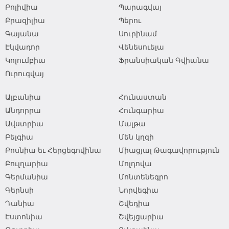
Բոլիվիա
Պարագվայ
Բրազիլիա
Պերու
Գայանա
Սուրինամ
Էկվադոր
Վենեսուելա
Կոլումբիա
Ֆրանսիական Գվիանա
Ուրուգվայ
Ալբանիա
Հունաստան
Անդորրա
Հունգարիա
Ավստրիա
Մալթա
Բելգիա
Մեն կղզի
Բոսնիա եւ Հերցեգովինա
Միացյալ Թագավորություն
Բուլղարիա
Մոլդովա
Գերմանիա
Մոնտենեգրո
Գերնսի
Նորվեգիա
Դանիա
Շվեդիա
Էստոնիա
Շվեյցարիա