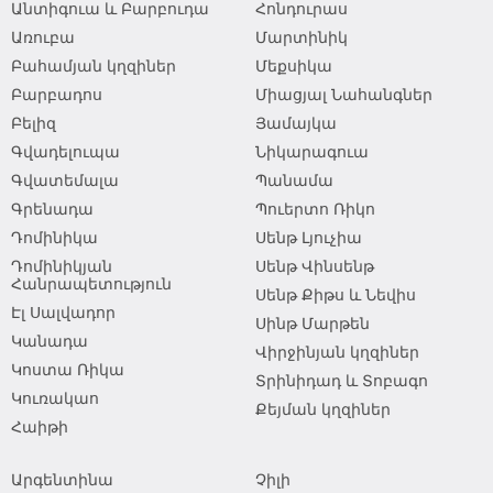
Անտիգուա և Բարբուդա
Հոնդուրաս
Առուբա
Մարտինիկ
Բահամյան կղզիներ
Մեքսիկա
Բարբադոս
Միացյալ Նահանգներ
Բելիզ
Յամայկա
Գվադելուպա
Նիկարագուա
Գվատեմալա
Պանամա
Գրենադա
Պուերտո Ռիկո
Դոմինիկա
Սենթ Լյուչիա
Դոմինիկյան
Սենթ Վինսենթ
Հանրապետություն
Սենթ Քիթս և Նեվիս
Էլ Սալվադոր
Սինթ Մարթեն
Կանադա
Վիրջինյան կղզիներ
Կոստա Ռիկա
Տրինիդադ և Տոբագո
Կուռակաո
Քեյման կղզիներ
Հաիթի
Արգենտինա
Չիլի