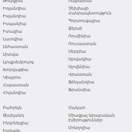
Թուրքիա
Ուկրաինա
Իռլանդիա
Չեխիայի
Հանրապետություն
Իսլանդիա
Պորտուգալիա
Իսպանիա
Ջերսի
Իտալիա
Ռումինիա
Լատվիա
Ռուսաստան
Լեհաստան
Սերբիա
Լիտվա
Սլովակիա
Լյուքսեմբուրգ
Սլովենիա
Խորվաթիա
Վրաստան
Կիպրոս
Ֆինլանդիա
Հայաստան
Ֆրանսիա
Հոլանդիա
Բահրեյն
Մակաո
Թաիլանդ
Միացյալ Արաբական
Էմիրություններ
Ինդոնեզիա
Մոնղոլիա
Իսրայել