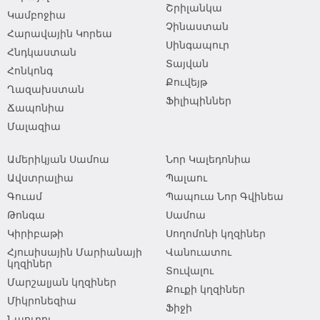
Շրիլանկա
Կամբոջիա
Չինաստան
Հարավային Կորեա
Սինգապուր
Հնդկաստան
Տայվան
Հոնկոնգ
Քուվեյթ
Ղազախստան
Ֆիլիպիններ
Ճապոնիա
Մալազիա
Ամերիկյան Սամոա
Նոր Կալեդոնիա
Ավստրալիա
Պալաու
Գուամ
Պապուա Նոր Գվինեա
Թոնգա
Սամոա
Կիրիբաթի
Սողոմոնի կղզիներ
Հյուսիսային Մարիանայի
Վանուատու
կղզիներ
Տուվալու
Մարշալյան կղզիներ
Քուքի կղզիներ
Միկրոնեզիա
Ֆիջի
Նաուրու