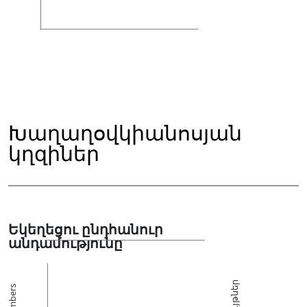
Խաղաղօվկիանոսյան
կղզիներ
Եկեղեցու ընդհանուր
անդամությունը
Members