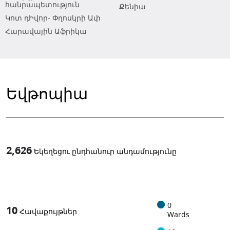
հանրապետություն
Քենիա
Կոտ դԻվոր- Փղոսկրի Ափ
Հարավային Աֆրիկա
Եվթոպիա
2,626
Եկեղեցու ընդհանուր անդամությունը
1
-in-
0
10
Հավաքույթներ
Wards