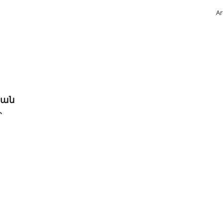
Ar
յան
՝